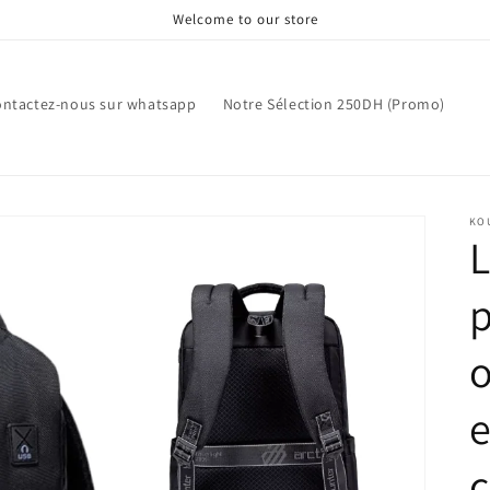
Welcome to our store
ntactez-nous sur whatsapp
Notre Sélection 250DH (Promo)
KO
L
p
o
e
c