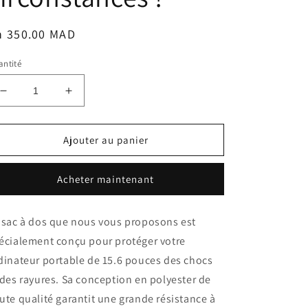
ix
h 350.00 MAD
bituel
ntité
Réduire
Augmenter
la
la
quantité
quantité
de
de
Ajouter au panier
Le
Le
sac
sac
Acheter maintenant
à
à
dos
dos
idéal
idéal
 sac à dos que nous vous proposons est
pour
pour
écialement conçu pour protéger votre
protéger
protéger
votre
votre
dinateur portable de 15.6 pouces des chocs
ordinateur
ordinateur
 des rayures. Sa conception en polyester de
portable
portable
ute qualité garantit une grande résistance à
en
en