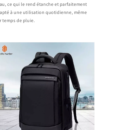
toutes
toutes
eau, ce qui le rend étanche et parfaitement
circonstances
circonstances
apté à une utilisation quotidienne, même
!
!
r temps de pluie.