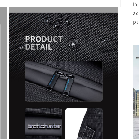
l'
ad
pa