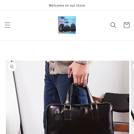
et
Welcome to our store
passer
au
contenu
Panier
Passer aux
informations
produits