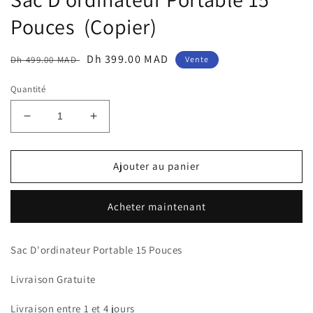
Pouces (Copier)
Prix
Prix
Dh 399.00 MAD
Dh 499.00 MAD
Vente
habituel
soldé
Quantité
Réduire
Augmenter
la
la
quantité
quantité
de
de
Ajouter au panier
Sac
Sac
D&#39;ordinateur
D&#39;ordinateur
Acheter maintenant
Portable
Portable
15
15
Pouces
Pouces
Sac D'ordinateur Portable 15 Pouces
(Copier)
(Copier)
Livraison Gratuite
Livraison entre 1 et 4 jours